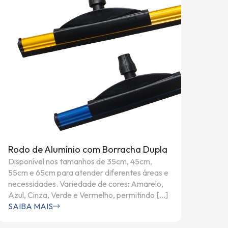
Rodo de Alumínio com Borracha Dupla
Disponível nos tamanhos de 35cm, 45cm,
55cm e 65cm para atender diferentes áreas e
necessidades. Variedade de cores: Amarelo,
Azul, Cinza, Verde e Vermelho, permitindo […]
SAIBA MAIS