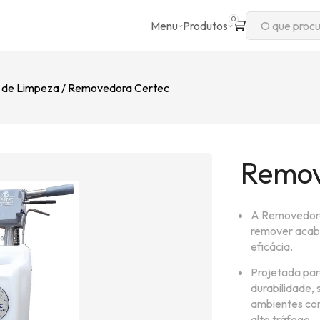
0
Menu
Produtos
 de Limpeza
Removedora Certec
Remov
A Removedora
remover acab
eficácia.
Projetada para
durabilidade, 
ambientes como
alto tráfego.