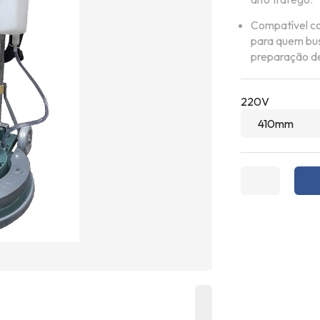
Compatível co
para quem bus
preparação de
220V