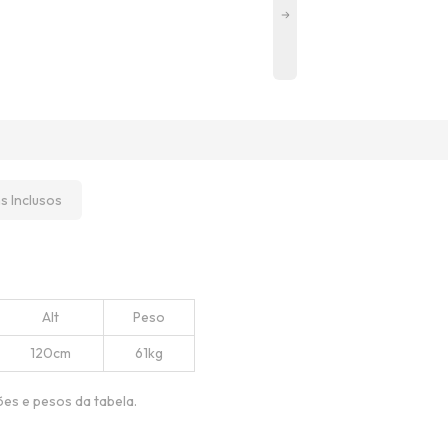
ns Inclusos
Alt
Peso
120cm
61kg
ões e pesos da tabela.