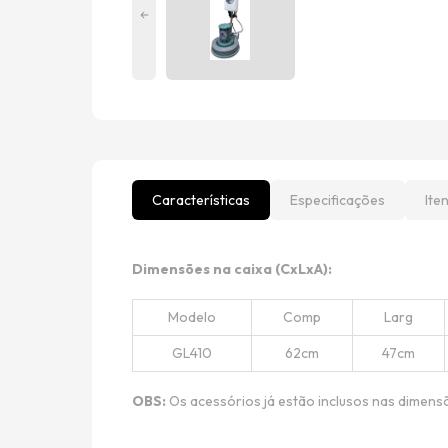
Características
Especificações
Ite
Dimensões na caixa (CxLxA):
Modelo
Comp
Larg
GL410
62cm
47cm
OBS:
Os acessórios já estão inclusos nas dimens