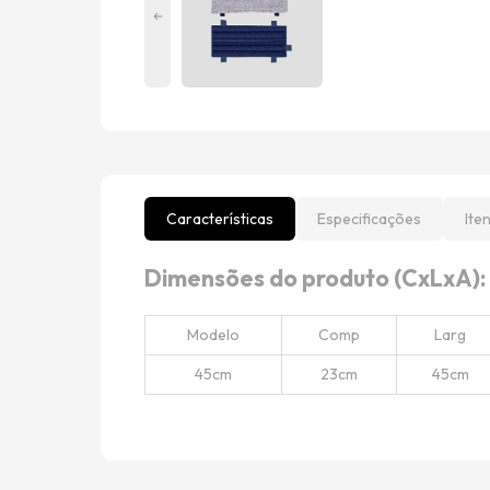
Características
Especificações
Ite
Dimensões do produto (CxLxA):
Modelo
Comp
Larg
45cm
23cm
45cm