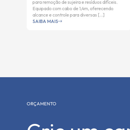
para remoção de sujeira e resíduos difíceis.
Equipado com cabo de 1,4m, oferecendo
alcance e controle para diversas […]
SAIBA MAIS
ORÇAMENTO