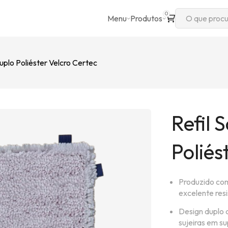
0
Menu
Produtos
Duplo Poliéster Velcro Certec
Refil 
Poliés
Produzido com
excelente resi
Design duplo 
sujeiras em su