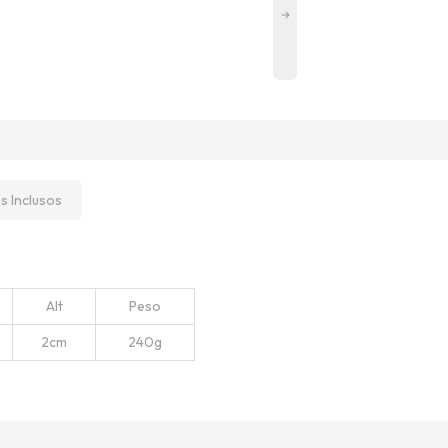
ns Inclusos
Alt
Peso
2cm
240g