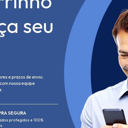
rrinho
aça seu
res e prazos de envio.
e com nossa equipe
a.
RA SEGURA
ados protegidos e 100%
os