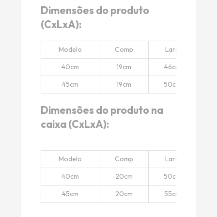
Dimensões do produto
(CxLxA):
Modelo
Comp
Larg
40cm
19cm
46cm
0
45cm
19cm
50cm
0
Dimensões do produto na
caixa (CxLxA):
Modelo
Comp
Larg
40cm
20cm
50cm
0
45cm
20cm
55cm
0