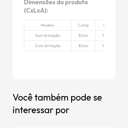
Dimensões do produto
(CxLxA):
Modelo
Comp
Larg
Sem Armação
82cm
144cm
Com Armação
82cm
144cm
Você também pode se
interessar por