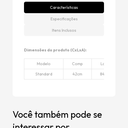
Características
Especificações
Itens Inclusos
Dimensões do produto (CxLxA):
Modelo
Comp
Larg
Standard
42cm
84cm
Você também pode se
interessar por