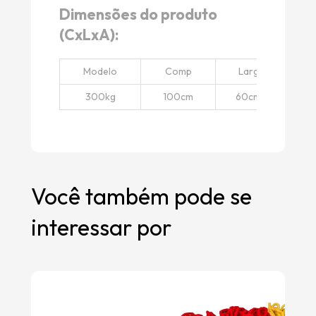
Dimensões do produto
(CxLxA):
Modelo
Comp
Larg
Al
300kg
100cm
60cm
93
Você também pode se
interessar por