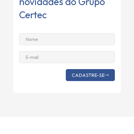
novidades do Grupo
Certec
Altern
CADASTRE-SE