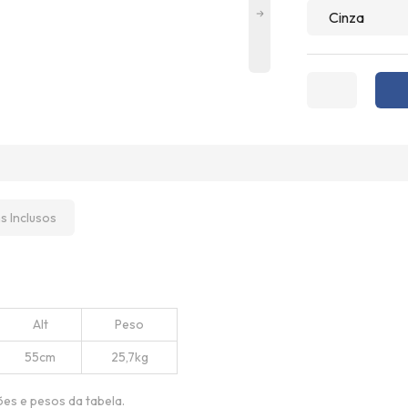
ns Inclusos
Alt
Peso
55cm
25,7kg
ões e pesos da tabela.