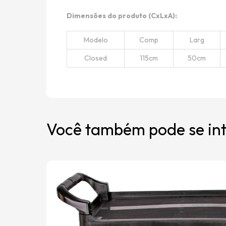
Dimensões do produto (CxLxA):
Modelo
Comp
Larg
Closed
115cm
50cm
Você também pode se int