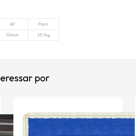
Alt
Peso
104cm
25,7kg
eressar por