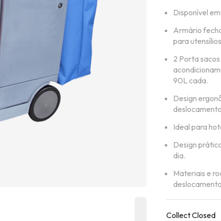
Disponível em 
Armário fech
para utensílio
2 Porta sacos
acondicioname
90L cada.
Design ergonôm
deslocamento
Ideal para hot
Design prático
dia.
Materiais e ro
deslocamento 
Collect Closed