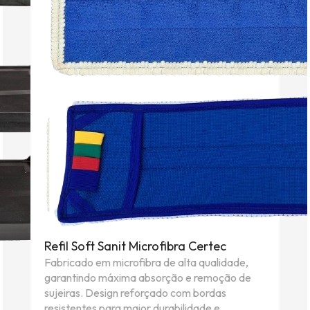
Refil Soft Sanit Microfibra Certec
Fabricado em microfibra de alta qualidade,
garantindo máxima absorção e remoção de
sujeiras. Design reforçado com bordas
resistentes para maior durabilidade e