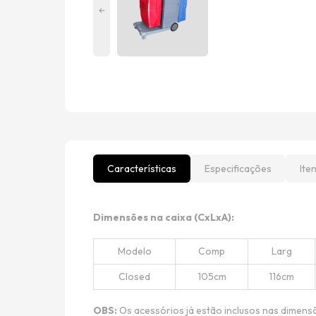
Características
Especificações
Ite
Dimensões na caixa (CxLxA):
Modelo
Comp
Larg
Closed
105cm
116cm
OBS:
Os acessórios já estão inclusos nas dimens